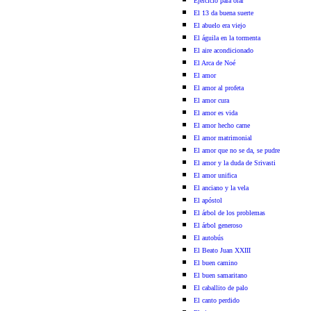
Ejercicio para orar
El 13 da buena suerte
El abuelo era viejo
El águila en la tormenta
El aire acondicionado
El Arca de Noé
El amor
El amor al profeta
El amor cura
El amor es vida
El amor hecho carne
El amor matrimonial
El amor que no se da, se pudre
El amor y la duda de Srivasti
El amor unifica
El anciano y la vela
El apóstol
El árbol de los problemas
El árbol generoso
El autobús
El Beato Juan XXIII
El buen camino
El buen samaritano
El caballito de palo
El canto perdido