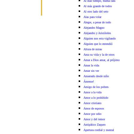
Al mal tiempo, buena cara
Al más grande de todos
Al otro lado del seto
Alas para volar
Alegre, a pesar de todo
Alejandro Magno
Alejandro y Aristóteles
Alguien nos esta vigilando
Alguien que lo entendió
Altura de miras
Ama su vida y la de otros
Amar a Dios amar, al prójimo
Amar la vida
Amar sin ver
Amarrado desde niño
Ámense!
Amigo de los pobres
Amor a la vida
Amor a lo prohibido
Amor cristiano
Amor de esposos
Amor por odio
Amor y del temor
Antipático Zaqueo
Apertura cordial y mental