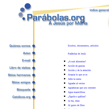
Escritos, documentos, artículos
Parábolas de Jesús
¿A cual alimentas?
Acción de gracias
Acción y de la atención
Aceptar lo que se es
Afile la sierra
Agradar al vecino
Agradezcan que soy creyente
Agua maravillosa
¿Águila o gallina?
Al fin, libre
Al gusto de Dios