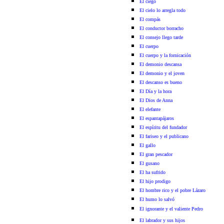
El ciego
El cielo lo arregla todo
El compás
El conductor borracho
El consejo llego tarde
El cuerpo
El cuerpo y la fornicación
El demonio descansa
El demonio y el joven
El descanso es bueno
El Día y la hora
El Dios de Anna
El elefante
El espantapájaros
El espíritu del fundador
El fariseo y el publicano
El gallo
El gran pescador
El gusano
El ha sufrido
El hijo prodigo
El hombre rico y el pobre Lázaro
El humo lo salvó
El ignorante y el valiente Pedro
El labrador y sus hijos