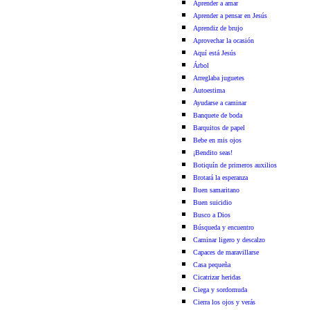
Aprender a amar
Aprender a pensar en Jesús
Aprendiz de brujo
Aprovechar la ocasión
Aquí está Jesús
Árbol
Arreglaba juguetes
Autoestima
Ayudarse a caminar
Banquete de boda
Barquitos de papel
Bebe en mis ojos
¡Bendito seas!
Botiquín de primeros auxilios
Brotará la esperanza
Buen samaritano
Buen suicidio
Busco a Dios
Búsqueda y encuentro
Caminar ligero y descalzo
Capaces de maravillarse
Casa pequeña
Cicatrizar heridas
Ciega y sordomuda
Cierra los ojos y verás