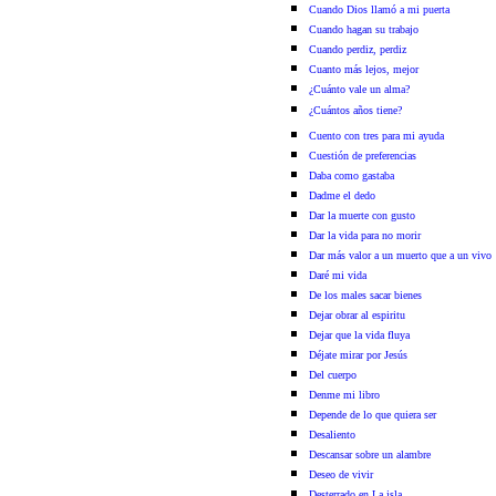
Cuando Dios llamó a mi puerta
Cuando hagan su trabajo
Cuando perdiz, perdiz
Cuanto más lejos, mejor
¿Cuánto vale un alma?
¿Cuántos años tiene?
Cuento con tres para mi ayuda
Cuestión de preferencias
Daba como gastaba
Dadme el dedo
Dar la muerte con gusto
Dar la vida para no morir
Dar más valor a un muerto que a un vivo
Daré mi vida
De los males sacar bienes
Dejar obrar al espiritu
Dejar que la vida fluya
Déjate mirar por Jesús
Del cuerpo
Denme mi libro
Depende de lo que quiera ser
Desaliento
Descansar sobre un alambre
Deseo de vivir
Desterrado en La isla