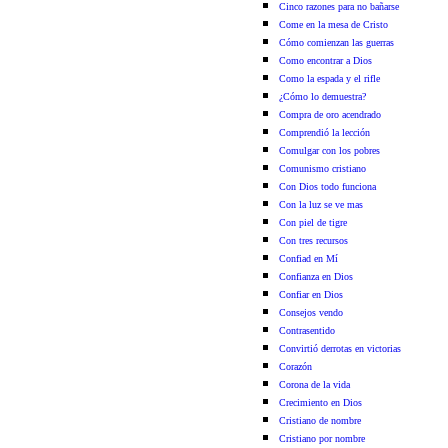
Cinco razones para no bañarse
Come en la mesa de Cristo
Cómo comienzan las guerras
Como encontrar a Dios
Como la espada y el rifle
¿Cómo lo demuestra?
Compra de oro acendrado
Comprendió la lección
Comulgar con los pobres
Comunismo cristiano
Con Dios todo funciona
Con la luz se ve mas
Con piel de tigre
Con tres recursos
Confiad en Mí
Confianza en Dios
Confiar en Dios
Consejos vendo
Contrasentido
Convirtió derrotas en victorias
Corazón
Corona de la vida
Crecimiento en Dios
Cristiano de nombre
Cristiano por nombre