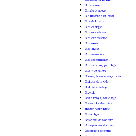
Dime si amas
Dímelo de nuevo
Dio limosna a un ladrón
Dios de la aurora
Dios es alegre
Dios esta adentro
Dios esta presente
Dios existe
Dios olvida
Dios rejuvenece
Dios sabe perdonar
Dios se retrasa, pero llega
Dios y del dinero
Discreta, buena moza y Santa
Disfrutar de la vida
Disfrutar el trabajo
Divorcio
Doble trabajo, doble paga
Doctor a los doce años
¿Dónde habita Dios?
Dos amigos
Dos clases de oraciones
Dos opiniones distintas
Dos pájaros diferentes