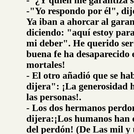
-"¿Y quién me garantiza su
-"Yo respondo por él", dij
Ya iban a ahorcar al garan
diciendo: "aquí estoy par
mi deber". He querido ser f
buena fe ha desaparecido 
mortales!
- El otro añadió que se ha
dijera": ¡La generosidad 
las personas!.
- Los dos hermanos perdon
dijera:¡Los humanos han 
del perdón! (De Las mil y