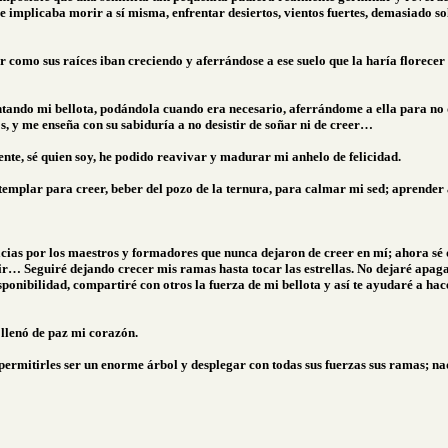
e implicaba morir a sí misma, enfrentar desiertos, vientos fuertes, demasiado so
ir como sus raíces iban creciendo y aferrándose a ese suelo que la haría florece
mentando mi bellota, podándola cuando era necesario, aferrándome a ella para no
os, y me enseña con su sabiduría a no desistir de soñar ni de creer…
ente, sé quien soy, he podido reavivar y madurar mi anhelo de felicidad.
mplar para creer, beber del pozo de la ternura, para calmar mi sed; aprender a c
ias por los maestros y formadores que nunca dejaron de creer en mí; ahora sé qu
ir… Seguiré dejando crecer mis ramas hasta tocar las estrellas. No dejaré apaga
ponibilidad, compartiré con otros la fuerza de mi bellota y así te ayudaré a hac
llenó de paz mi corazón.
 permitirles ser un enorme árbol y desplegar con todas sus fuerzas sus ramas; n