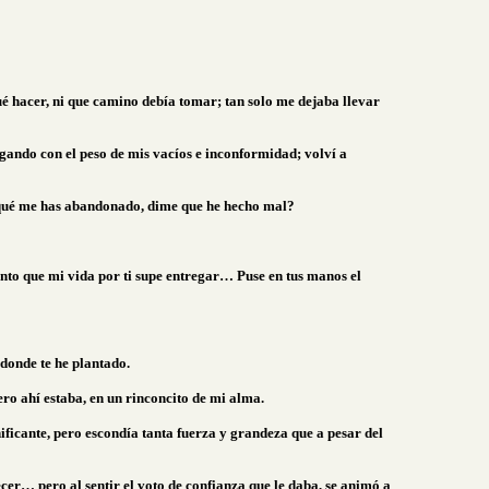
ué hacer, ni que camino debía tomar; tan solo me dejaba llevar
argando con el peso de mis vacíos e inconformidad; volví a
or qué me has abandonado, dime que he hecho mal?
unto que mi vida por ti supe entregar… Puse en tus manos el
í donde te he plantado.
ro ahí estaba, en un rinconcito de mi alma.
ficante, pero escondía tanta fuerza y grandeza que a pesar del
cer… pero al sentir el voto de confianza que le daba, se animó a