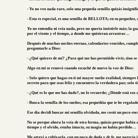
- Yo no veo nada raro, solo una pequeña semilla quizás insignif
- Esta es especial, es una semilla de BELLOTA; en su pequeñez, c
Yo no entendía ni veía nada, pero no quería insistirle más; la 
por el viento y el tiempo, a donde me quisieran arrastrar…
Después de muchas noches eternas, calendarios vencidos, cumpleañ
preguntarle a Dios:
- ¿Qué quieres de mí? ¿Para qué me has permitido vivir, sino se
Algo en mí se renovó cuando escuché de nuevo la voz de Dios:
- Solo quiero que hagas en ti mi mayor sueño realidad, siempre 
secreto para que seas feliz y encuentres la verdadera paz; solo 
- ¿Qué es lo que me has dado?, no lo recuerdo; ¿Dónde está eso 
- Busca la semilla de los sueños, esa pequeñita que te he regalad
Ese día decidí buscar mi semilla olvidada, me costó un poco en
No se porque ahora la veía de otra forma, quizás porque había 
tiempo y el olvido, estaba intacta, su magia no había perdido…
Me atreví a cultivarla, con un poco de duda y de fe, me parecía