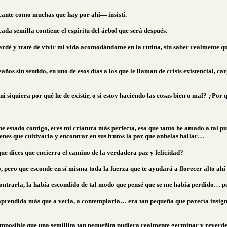
icante como muchas que hay por ahí­— insistí.
ada semilla contiene el espíritu del árbol que será después.
guardé y traté de vivir mi vida acomodándome en la rutina, sin saber realmente q
os sin sentido, en uno de esos días a los que le llaman de crisis existencial, c
 ni siquiera por qué he de existir, o si estoy haciendo las cosas bien o mal? ¿P
he estado contigo, eres mi criatura más perfecta, esa que tanto he amado a tal p
tienes que cultivarla y encontrar en sus frutos la paz que anhelas hallar…
que dices que encierra el camino de la verdadera paz y felicidad?
o, pero que esconde en sí misma toda la fuerza que te ayudará a florecer alto ah
contrarla, la había escondido de tal modo que pensé que se me había perdido… pe
aprendido más que a verla, a contemplarla… era tan pequeña que parecía insigni
 imposible que una semillita tan pequeñita pudiera realmente germinar y reverde