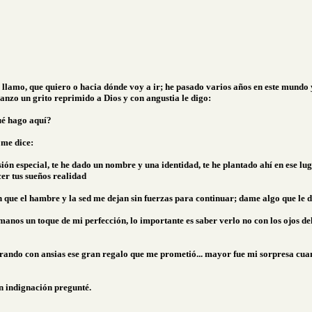
llamo, que quiero o hacia dónde voy a ir; he pasado varios años en este mundo y
lanzo un grito reprimido a Dios y con angustia le digo:
ué hago aquí?
 me dice:
sión especial, te he dado un nombre y una identidad, te he plantado ahí en ese 
cer tus sueños realidad
 en que el hambre y la sed me dejan sin fuerzas para continuar; dame algo que le 
manos un toque de mi perfección, lo importante es saber verlo no con los ojos del
rando con ansias ese gran regalo que me prometió... mayor fue mi sorpresa cuand
n indignación pregunté.