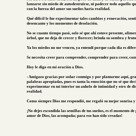
lanzarse sin miedo de autodestruirse, ni padecer todo aquello qu
con la fuerza del amor sus sueños haría realidad.
Qué difícil le fue experimentar tales cambios y renovación, sent
desencanto y los momentos de desolación.
No se cuanto tiempo pasó, solo sé que ahí estuve presente, ali
árbol, que no deja de crecer y florecer; brinda su sombra y frut
Ya los miedos no me vencen, ya entendí porque cada día es difer
Se necesita creer para comprender, comprender para creer, conte
Hoy le digo en mi oración a Dios.
- Amigazo gracias por soñar conmigo y por plantarme aquí, grac
palabras apropiadas, pues es tanta la emoción que no sé que dec
experimentar en mi interior un anhelo de intimidad y otro de dis
realidad.
Como siempre Dios me respondió, me regaló su mejor sonrisa y 
¡No dejes escondida las semillas de tus sueños, es el momento de
amor de Dios, las acompaña; para eso han sido creadas!