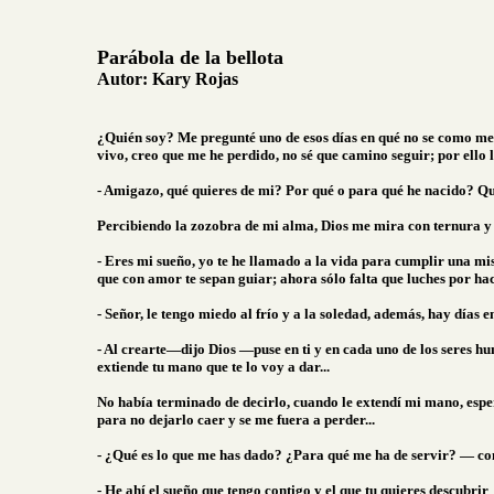
Parábola
de la bellota
Autor: Kary Rojas
¿Quién soy? Me pregunté uno de esos días en qué no se como me 
vivo, creo que me he perdido, no sé que camino seguir; por ello 
- Amigazo, qué quieres de mi? Por qué o para qué he nacido? Q
Percibiendo la zozobra de mi alma, Dios me mira con ternura y
- Eres mi sueño, yo te he llamado a la vida para cumplir una mi
que con amor te sepan guiar; ahora sólo falta que luches por ha
- Señor, le tengo miedo al frío y a la soledad, además, hay días
- Al crearte—dijo Dios —puse en ti y en cada uno de los seres hu
extiende tu mano que te lo voy a dar...
No había terminado de decirlo, cuando le extendí mi mano, espe
para no dejarlo caer y se me fuera a perder...
- ¿Qué es lo que me has dado? ¿Para qué me ha de servir? — co
- He ahí el sueño que tengo contigo y el que tu quieres descubrir