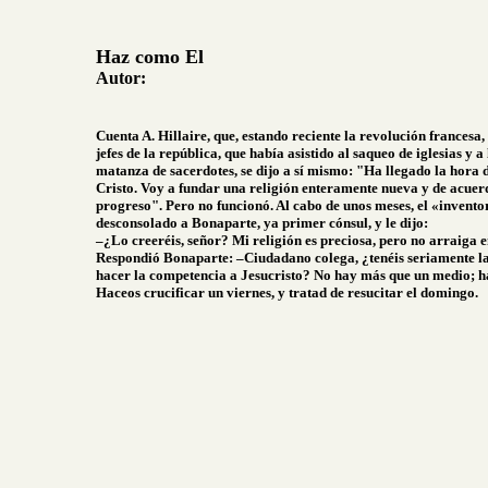
Haz como El
Autor:
Cuenta A. Hillaire, que, estando reciente la revolución francesa
jefes de la república, que había asistido al saqueo de iglesias y a 
matanza de sacerdotes, se dijo a sí mismo: "Ha llegado la hora
Cristo. Voy a fundar una religión enteramente nueva y de acuer
progreso". Pero no funcionó. Al cabo de unos meses, el «invento
desconsolado a Bonaparte, ya primer cónsul, y le dijo:
–¿Lo creeréis, señor? Mi religión es preciosa, pero no arraiga e
Respondió Bonaparte: –Ciudadano colega, ¿tenéis seriamente la
hacer la competencia a Jesucristo? No hay más que un medio; ha
Haceos crucificar un viernes, y tratad de resucitar el domingo.