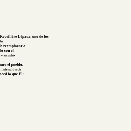
, Reveillère Lépaux, uno de los
la
 de reemplazar a
do con el
r» acudió
ntre el pueblo.
 intención de
ced lo que Él: