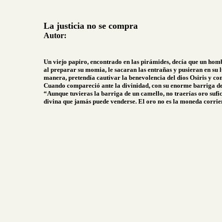
La justicia no se compra
Autor:
Un viejo papiro, encontrado en las pirámides, decía que un homb
al preparar su momia, le sacaran las entrañas y pusieran en su l
manera, pretendía cautivar la benevolencia del dios Osiris y con
Cuando compareció ante la divinidad, con su enorme barriga de
“Aunque tuvieras la barriga de un camello, no traerías oro sufi
divina que jamás puede venderse. El oro no es la moneda corrient