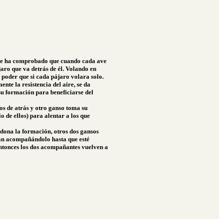
 Se ha comprobado que cuando cada ave
jaro que va detrás de él. Volando en
oder que si cada pájaro volara solo.
nte la resistencia del aire, se da
 su formación para beneficiarse del
tos de atrás y otro ganso toma su
o de ellos) para alentar a los que
dona la formación, otros dos gansos
dan acompañándolo hasta que esté
entonces los dos acompañantes vuelven a