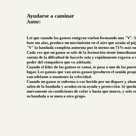
Ayudarse a caminar
Autor:
Leí que cuando los gansos emigran vuelan formando una "V".
bate sus alas, produce un movimiento en el aire que ayuda al pá
"V" la bandada completa aumenta por lo menos un 71% más su p
Cada vez que un ganso se sale de la formación siente inmediatame
cuenta de la dificultad de hacerlo solo y rápidamente regresa a
poder del compañero que va adelante.
Cuando el líder de los gansos se cansa, se pasa a uno de los pues
lugar. Los gansos que van atrás ganan (producen el sonido propi
van adelante a mantener la velocidad.
Cuando un ganso se enferma o cae herido por un disparo y aban
salen de la bandada y acuden en su ayuda y protección. Se que
nuevamente en condiciones de volar o hasta que muera, y solo 
su bandada o se unen a otro grupo.