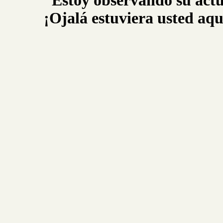
“Estoy observando su actua
¡Ojalá estuviera usted a