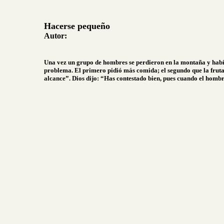
Hacerse pequeño
Autor:
Una vez un grupo de hombres se perdieron en la montaña y había 
problema. El primero pidió más comida; el segundo que la fruta
alcance”. Dios dijo: “Has contestado bien, pues cuando el hombr