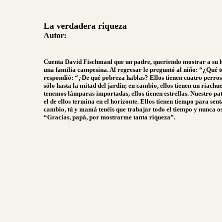
La verdadera riqueza
Autor:
Cuenta David Fischmanl que un padre, queriendo mostrar a su hij
una familia campesina. Al regresar le preguntó al niño: “¿Qué t
respondió: “¿De qué pobreza hablas? Ellos tienen cuatro perros
sólo hasta la mitad del jardín; en cambio, ellos tienen un riach
tenemos lámparas importadas, ellos tienen estrellas. Nuestro pat
el de ellos termina en el horizonte. Ellos tienen tiempo para sen
cambio, tú y mamá tenéis que trabajar todo el tiempo y nunca os
“Gracias, papá, por mostrarme tanta riqueza”.