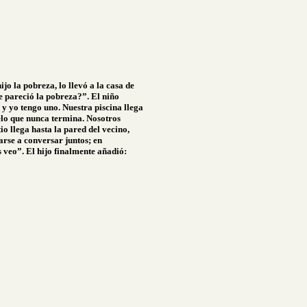
o la pobreza, lo llevó a la casa de
e pareció la pobreza?”. El niño
 y yo tengo uno. Nuestra piscina llega
uelo que nunca termina. Nosotros
io llega hasta la pared del vecino,
tarse a conversar juntos; en
 veo”. El hijo finalmente añadió: