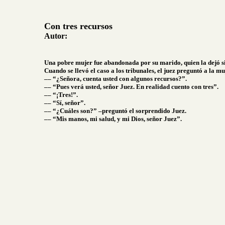
Con tres recursos
Autor:
Una pobre mujer fue abandonada por su marido, quien la dejó s
Cuando se llevó el caso a los tribunales, el juez preguntó a la m
–– “¿Señora, cuenta usted con algunos recursos?”.
–– “Pues verá usted, señor Juez. En realidad cuento con tres”.
–– “¡Tres!”.
–– “Sí, señor”.
–– “¿Cuáles son?” –preguntó el sorprendido Juez.
–– “Mis manos, mi salud, y mi Dios, señor Juez”.