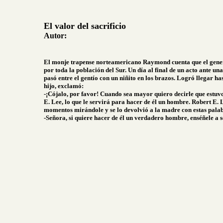
El valor del sacrificio
Autor:
El monje trapense norteamericano Raymond cuenta que el gene
por toda la población del Sur. Un día al final de un acto ante u
pasó entre el gentío con un niñito en los brazos. Logró llegar h
hijo, exclamó:
-¡Cójalo, por favor! Cuando sea mayor quiero decirle que estuv
E. Lee, lo que le servirá para hacer de él un hombre. Robert E. 
momentos mirándole y se lo devolvió a la madre con estas pala
-Señora, si quiere hacer de él un verdadero hombre, enséñele a s