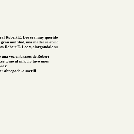
ral Robert E. Lee era muy querido
na gran multitud, una madre se abrió
asta Robert E. Lee y, alargándole su
o una vez en brazos de Robert
Lee tomó al niño, lo tuvo unos
bras:
er abnegado, a sacrifi