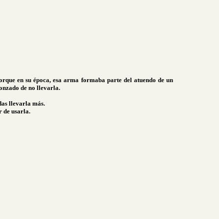
porque en su época, esa arma formaba parte del atuendo de un
onzado de no llevarla.
das llevarla más.
 de usarla.