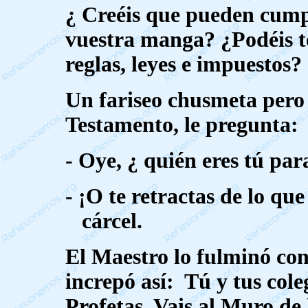
¿ Creéis que pueden cump
vuestra manga? ¿Podéis te
reglas, leyes e impuestos?
Un fariseo chusmeta pero 
Testamento, le pregunta:
-
Oye, ¿ quién eres tú par
-
¡O te retractas de lo qu
cárcel.
El Maestro lo fulminó con
increpó así:
Tú y tus cole
Profetas. Vais al Muro de