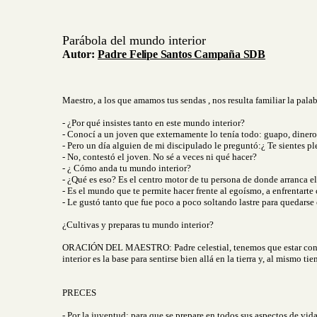
Parábola del mundo interior
Autor:
Padre
Felipe Santos Campaña SDB
Maestro, a los que amamos tus sendas , nos resulta familiar la pala
- ¿Por qué insistes tanto en este mundo interior?
- Conocí a un joven que externamente lo tenía todo: guapo, dinero, 
- Pero un día alguien de mi discipulado le preguntó:¿ Te sientes p
- No, contestó el joven. No sé a veces ni qué hacer?
- ¿ Cómo anda tu mundo interior?
- ¿Qué es eso? Es el centro motor de tu persona de donde arranca el v
- Es el mundo que te permite hacer frente al egoísmo, a enfrentarte 
- Le gustó tanto que fue poco a poco soltando lastre para quedarse
¿Cultivas y preparas tu mundo interior?
ORACIÓN DEL MAESTRO: Padre celestial, tenemos que estar content
interior es la base para sentirse bien allá en la tierra y, al mismo ti
PRECES
- Por la juventud: para que se prepare en todos sus aspectos de vi