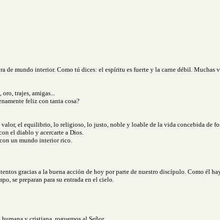
bra de mundo interior. Como tú dices: el espíritu es fuerte y la carne débil. Muchas
oro, trajes, amigas...
lenamente feliz con tanta cosa?
alor, el equilibrio, lo religioso, lo justo, noble y loable de la vida concebida de fo
con el diablo y acercarte a Dios.
 con un mundo interior rico.
os gracias a la buena acción de hoy por parte de nuestro discípulo. Como él hay
empo, se preparan para su entrada en el cielo.
da humana y cristiana, roguemos al Señor