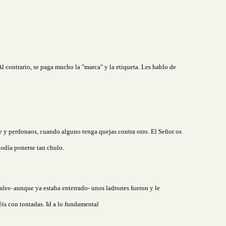
Al contrario, se paga mucho la "marca" y la etiqueta. Les hablo de
e y perdonaos, cuando alguno tenga quejas contra otro. El Señor os
odía ponerse tan chulo.
es- aunque ya estaba enterrado- unos ladrones fueron y le
éis con tontadas. Id a lo fundamental