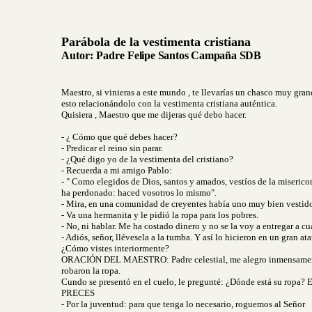
Parábola de la vestimenta cristiana
Autor:
Padre
Felipe Santos Campaña SDB
Maestro, si vinieras a este mundo , te llevarías un chasco muy gran
esto relacionándolo con la vestimenta cristiana auténtica.
Quisiera , Maestro que me dijeras qué debo hacer.
- ¿ Cómo que qué debes hacer?
- Predicar el reino sin parar.
- ¿Qué digo yo de la vestimenta del cristiano?
- Recuerda a mi amigo Pablo:
- " Como elegidos de Dios, santos y amados, vestíos de la miseric
ha perdonado: haced vosotros lo mismo".
- Mira, en una comunidad de creyentes había uno muy bien vestido
- Va una hermanita y le pidió la ropa para los pobres.
- No, ni hablar. Me ha costado dinero y no se la voy a entregar a c
- Adiós, señor, llévesela a la tumba. Y así lo hicieron en un gran at
¿Cómo vistes interiormente?
ORACIÓN DEL MAESTRO: Padre celestial, me alegro inmensamente de 
robaron la ropa.
Cundo se presentó en el cuelo, le pregunté: ¿Dónde está su ropa? En
PRECES
- Por la juventud: para que tenga lo necesario, roguemos al Señor