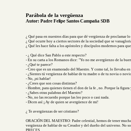
Parábola de la vergüenza
Autor:
Padre
Felipe Santos Campaña SDB
¿ Qué pasa en nuestros días para que dé vergüenza de proclamar l
¿ Qué ocurre hoy a ciertos sectores de la sociedad que se vanaglori
¿ Qué les hace falta a los apóstoles y discípulos modernos para qu
- ¿ Qué dice San Pablo a este respecto?
- En su carta a los Romanos dice: "Yo no me avergüenzo de la buena
- ¿Qué te parece?
- Creo que es un enamorado del Maestro. Y como tal, lo llevaba en 
- ¿Sientes tú vergüenza de hablar de tu madre o de tu novia o novi
- No, ¡ni hablar!
- ¿Crees que son cosas distintas?
- Hombre, para quienes tienen el don de la fe , no. Porque la figura
- ¿Sabes otras palabras del Maestro?
- No, no las recuerdo porque las leo poco o casi nada.
- Dicen así:¡ Ay de quien se avergüence de mi!
¿ Te avergüenzas de ser cristiano?
ORACIÓN DEL MAESTRO: Padre celestial, hemos de tener mucha pac
vergüenza de hablar de su Creador y del dueño del universo. No so
PRECES