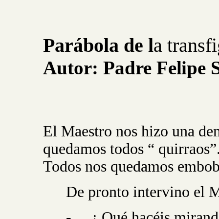
Parábola de l
a transf
Autor:
Padre
Felipe
El Maestro nos hizo una de
quedamos todos “ quirraos”. 
Todos nos quedamos embob
De pronto intervino el M
-
¿ Qué hacéis mirando