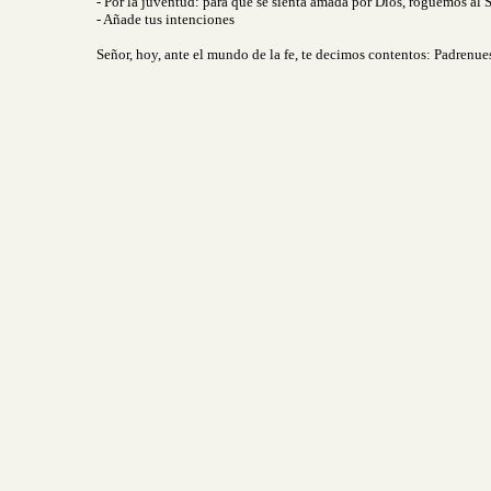
- Por la juventud: para que se sienta amada por Dios, roguemos al 
- Añade tus intenciones
Señor, hoy, ante el mundo de la fe, te decimos contentos: Padrenue