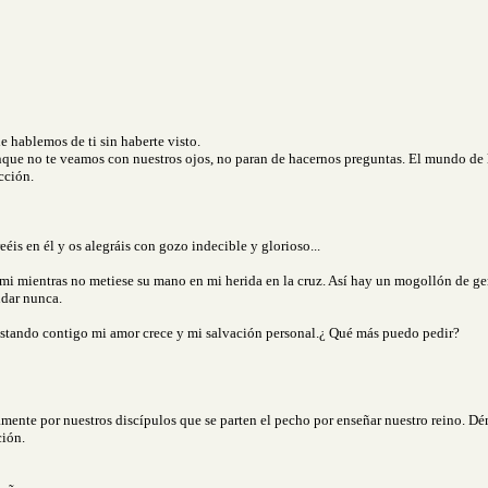
e hablemos de ti sin haberte visto.
que no te veamos con nuestros ojos, no paran de hacernos preguntas. El mundo de la
cción.
reéis en él y os alegráis con gozo indecible y glorioso...
 mi mientras no metiese su mano en mi herida en la cruz. Así hay un mogollón de ge
audar nunca.
 estando contigo mi amor crece y mi salvación personal.¿ Qué más puedo pedir?
por nuestros discípulos que se parten el pecho por enseñar nuestro reino. Démosl
ción.