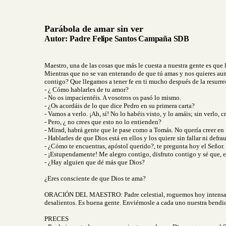
Parábola de amar sin ver
Autor:
Padre
Felipe Santos Campaña SDB
Maestro, una de las cosas que más le cuesta a nuestra gente es que l
Mientras que no se van enterando de que tú amas y nos quieres aun
contigo? Que llegamos a tener fe en ti mucho después de la resurre
- ¿ Cómo hablarles de tu amor?
- No os impacientéis. A vosotros os pasó lo mismo.
- ¿Os acordáis de lo que dice Pedro en su primera carta?
- Vamos a verlo. ¡Ah, sí! No lo habéis visto, y lo amáis; sin verlo, c
- Pero, ¿ no crees que esto no lo entienden?
- Mirad, habrá gente que le pase como a Tomás. No quería creer en
- Hablarles de que Dios está en ellos y los quiere sin fallar ni defr
- ¿Cómo te encuentras, apóstol querido?, te pregunta hoy el Señor.
- ¡Estupendamente! Me alegro contigo, disfruto contigo y sé que,
- ¿Hay alguien que dé más que Dios?
¿Eres consciente de que Dios te ama?
ORACIÓN DEL MAESTRO: Padre celestial, roguemos hoy intensamente 
desalientos. Es buena gente. Enviémosle a cada uno nuestra bendi
PRECES